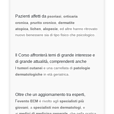
Pazienti affetti da
psoriasi
,
orticaria
cronica
,
prurito cronico
,
dermatite
atopica
,
lichen
,
alopecie
, ed altre hanno ritrovato
nuovo benessere sia di tipo fisico che psicologico.
Il Corso affronterà temi di grande interesse e
di grande attualità, comprendenti anche
i
tumori cutanei
e una carrellata di
patologie
dermatologiche
in età geriatrica.
Oltre che un aggiornamento tra esperti,
l’
evento ECM
è rivolto agli
specialisti più
giovani
, a
specialisti non dermatologi
, e
ai
medici di medicina generale
, che nella pratica