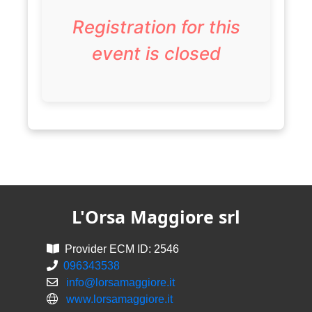
Registration for this
event is closed
L'Orsa Maggiore srl
Provider ECM ID: 2546
096343538
info@lorsamaggiore.it
www.lorsamaggiore.it